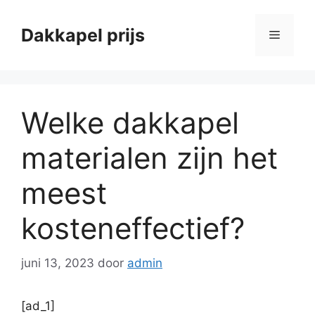
Ga
naar
Dakkapel prijs
Menu
de
inhoud
Welke dakkapel
materialen zijn het
meest
kosteneffectief?
juni 13, 2023
door
admin
[ad_1]